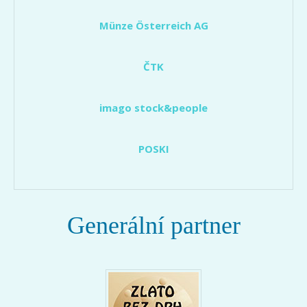
Münze Österreich AG
ČTK
imago stock&people
POSKI
Generální partner