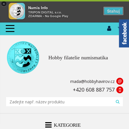
×
Numis Info
Stahuj
TRIPON DIGITAL s.r.o.
ZDARMA - Na Google Play
Hobby filatelie numismatika
@
mada@hobbyhavirov.cz
+420 608 887 757
KATEGORIE