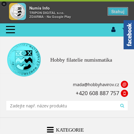
×
Numis Info
Stahuj
TRIPON DIGITAL s.r.o.
ZDARMA - Na Google Play
Hobby filatelie numismatika
@
mada@hobbyhavirov.cz
+420 608 887 757
KATEGORIE