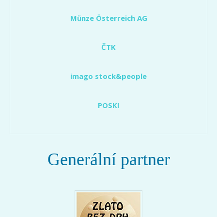
Münze Österreich AG
ČTK
imago stock&people
POSKI
Generální partner