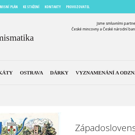
MISNÍ PLÁN
KE STAŽENÍ
KONTAKTY
PROVOZOVATEL
Jsme smluvními partne
České mincovny a České národní ban
mismatika
KÁTY
OSTRAVA
DÁRKY
VYZNAMENÁNÍ A ODZ
Západoslovens